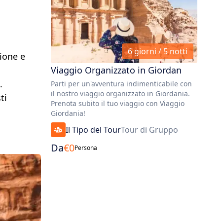
6 giorni / 5 notti
zione e
Viaggio Organizzato in Giordan
.
Parti per un'avventura indimenticabile con
il nostro viaggio organizzato in Giordania.
ti
Prenota subito il tuo viaggio con Viaggio
Giordania!
Il Tipo del Tour
Tour di Gruppo
Da
€
0
Persona