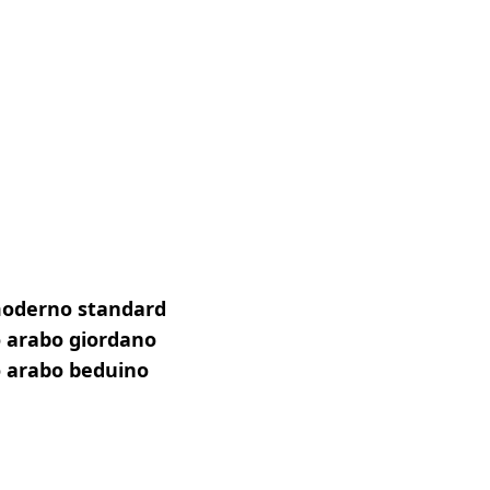
 moderno standard
to arabo giordano
to arabo beduino