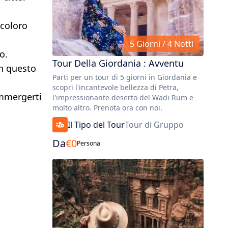
 coloro
5 Giorni / 4 Notti
o.
Tour Della Giordania : Avventu
in questo
Parti per un tour di 5 giorni in Giordania e
scopri l'incantevole bellezza di Petra,
immergerti
l'impressionante deserto del Wadi Rum e
molto altro. Prenota ora con noi.
Il Tipo del Tour
Tour di Gruppo
Da
€
0
Persona