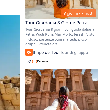
8 giorni / 7 notti
Tour Giordania 8 Giorni: Petra
Tour Giordania 8 giorni con guida italiana:
Petra, Wadi Rum, Mar Morto, Jerash. Visto
incluso, partenze ogni martedì, piccoli
gruppi. Prenota ora!
Il Tipo del Tour
Tour di gruppo
Da
€
0
Persona