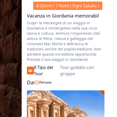
8 Giorni / 7 Notti ( Ogni Sabato )
Vacanza in Giordania memorabil
Scopri le meraviglie di un viaggio in
Giordania e immergetevi nella sua ricca
storia e cultura. Ammira l'imponente città
antica di Petra, rilassa e galleggia nel
rinomato Mar Morto e abbraccia le
tradizioni uniche del popolo beduino. Non
perdere questa incredibile opportunità:
Prenota il tuo viaggio in Giordania!
Il Tipo del
Tour guidato con
Tour
gruppo
Da
€
0
Persona