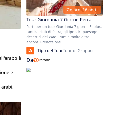
7 giorni / 6 notti
Tour Giordania 7 Giorni: Petra
Parti per un tour Giordania 7 giorni. Esplora
l'antica città di Petra, gli ipnotici paesaggi
desertici del Wadi Rum e molto altro
ancora. Prenota ora!
Il Tipo del Tour
Tour di Gruppo
ell'arabo è
Da
€
0
Persona
zione e
 arabi,