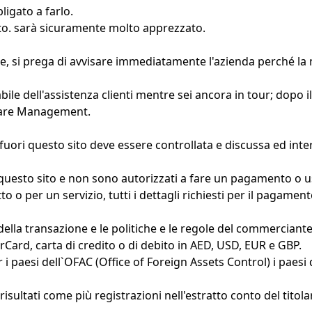
igato a farlo.
datto. sarà sicuramente molto apprezzato.
one, si prega di avvisare immediatamente l'azienda perché l
bile dell'assistenza clienti mentre sei ancora in tour; dopo i
 Care Management.
ori questo sito deve essere controllata e discussa ed interp
 questo sito e non sono autorizzati a fare un pagamento o u
o per un servizio, tutti i dettagli richiesti per il pagament
i della transazione e le politiche e le regole del commerciante
ard, carta di credito o di debito in AED, USD, EUR e GBP.
 i paesi dell`OFAC (Office of Foreign Assets Control) i paesi 
sultati come più registrazioni nell'estratto conto del titolar