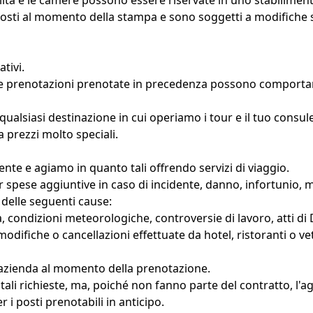
ità e le camere possono essere riservate in uno stabilimento
ri costi al momento della stampa e sono soggetti a modifiche
tivi.
e alle prenotazioni prenotate in precedenza possono comporta
 qualsiasi destinazione in cui operiamo i tour e il tuo consule
prezzi molto speciali.
te e agiamo in quanto tali offrendo servizi di viaggio.
pese aggiuntive in caso di incidente, danno, infortunio, mal
delle seguenti cause:
, condizioni meteorologiche, controversie di lavoro, atti di Di
difiche o cancellazioni effettuate da hotel, ristoranti o vet
 l'azienda al momento della prenotazione.
tali richieste, ma, poiché non fanno parte del contratto, l'a
i posti prenotabili in anticipo.