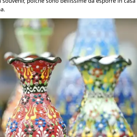
souvenir, poiché sono bellissime da esporre in casa
a.