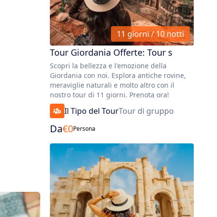
11 giorni / 10 notti
Tour Giordania Offerte: Tour s
Scopri la bellezza e l'emozione della
Giordania con noi. Esplora antiche rovine,
meraviglie naturali e molto altro con il
nostro tour di 11 giorni. Prenota ora!
Il Tipo del Tour
Tour di gruppo
Da
€
0
Persona