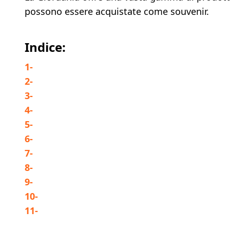
possono essere acquistate come souvenir.
Indice:
1
-
2
-
3
-
4
-
5
-
6
-
7
-
8
-
9
-
10
-
11
-