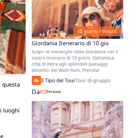
10 giorni / 9 notti
Giordania Itenerario di 10 gio
Scopri le meraviglie della Giordania con il
nostro itinerario di 10 giorni. Dall'antica
città di Petra agli splendidi paesaggi
desertici del Wadi Rum, Prenota!
Il Tipo del Tour
Tour di gruppo
i questa
Da
€
0
Persona
i luoghi
he