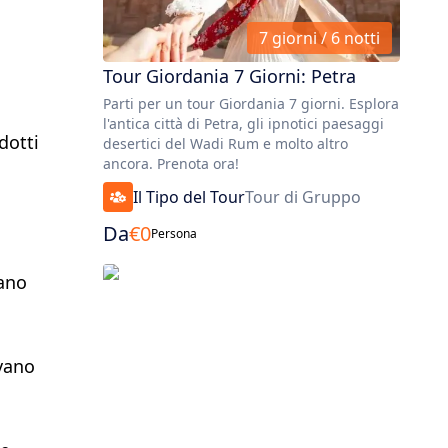
7 giorni / 6 notti
Tour Giordania 7 Giorni: Petra
Parti per un tour Giordania 7 giorni. Esplora
l'antica città di Petra, gli ipnotici paesaggi
dotti
desertici del Wadi Rum e molto altro
ancora. Prenota ora!
Il Tipo del Tour
Tour di Gruppo
Da
€
0
Persona
tano
ovano