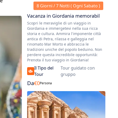
 e
8 Giorni / 7 Notti ( Ogni Sabato )
Vacanza in Giordania memorabil
Scopri le meraviglie di un viaggio in
Giordania e immergetevi nella sua ricca
storia e cultura. Ammira l'imponente città
antica di Petra, rilassa e galleggia nel
rinomato Mar Morto e abbraccia le
tradizioni uniche del popolo beduino. Non
perdere questa incredibile opportunità:
Prenota il tuo viaggio in Giordania!
Il Tipo del
Tour guidato con
Tour
gruppo
Da
€
0
Persona