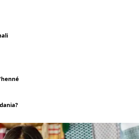
nali
ll'henné
rdania?