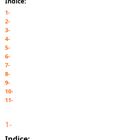
Indice:
1
-
2
-
3
-
4
-
5
-
6
-
7
-
8
-
9
-
10
-
11
-
1
-
Indice: