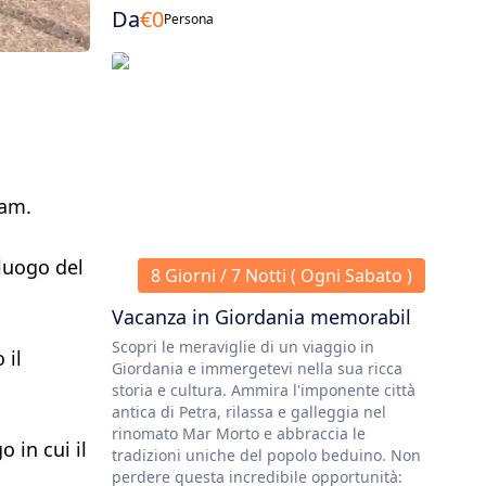
Da
€
0
Persona
lam.
luogo del
8 Giorni / 7 Notti ( Ogni Sabato )
Vacanza in Giordania memorabil
Scopri le meraviglie di un viaggio in
 il
Giordania e immergetevi nella sua ricca
storia e cultura. Ammira l'imponente città
antica di Petra, rilassa e galleggia nel
rinomato Mar Morto e abbraccia le
 in cui il
tradizioni uniche del popolo beduino. Non
perdere questa incredibile opportunità: