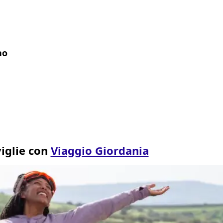
no
viglie con
Viaggio Giordania