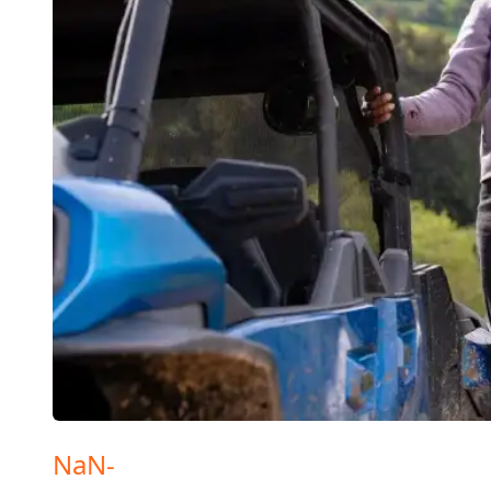
NaN
-