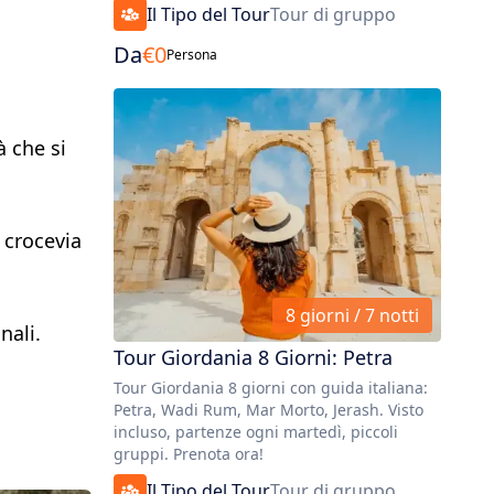
Il Tipo del Tour
Tour di gruppo
Da
€
0
Persona
à che si
 crocevia
8 giorni / 7 notti
nali.
Tour Giordania 8 Giorni: Petra
Tour Giordania 8 giorni con guida italiana:
Petra, Wadi Rum, Mar Morto, Jerash. Visto
incluso, partenze ogni martedì, piccoli
gruppi. Prenota ora!
Il Tipo del Tour
Tour di gruppo