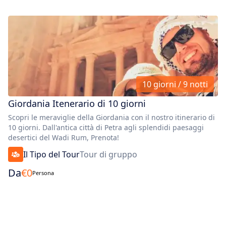
10 giorni / 9 notti
Giordania Itenerario di 10 giorni
G
Scopri le meraviglie della Giordania con il nostro itinerario di
Pa
10 giorni. Dall'antica città di Petra agli splendidi paesaggi
Sc
desertici del Wadi Rum, Prenota!
ma
Il Tipo del Tour
Tour di gruppo
Da
€
0
D
Persona