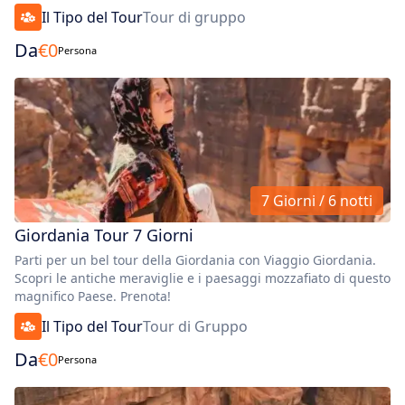
Il Tipo del Tour
Tour di gruppo
Da
€
0
Persona
7 Giorni / 6 notti
Giordania Tour 7 Giorni
Parti per un bel tour della Giordania con Viaggio Giordania.
Scopri le antiche meraviglie e i paesaggi mozzafiato di questo
magnifico Paese. Prenota!
Il Tipo del Tour
Tour di Gruppo
Da
€
0
Persona